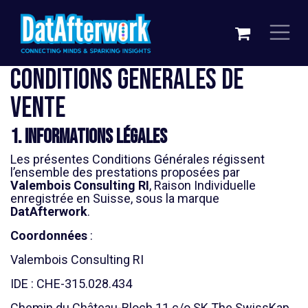
Skip to Content
CONDITIONS GENERALES DE
VENTE
1. Informations légales
Les présentes Conditions Générales régissent
l’ensemble des prestations proposées par
Valembois Consulting RI
, Raison Individuelle
enregistrée en Suisse, sous la marque
DatAfterwork
.
Coordonnées
:
Valembois Consulting RI
IDE : CHE-315.028.434
Chemin du Château-Bloch 11 c/o SK The SwissKap