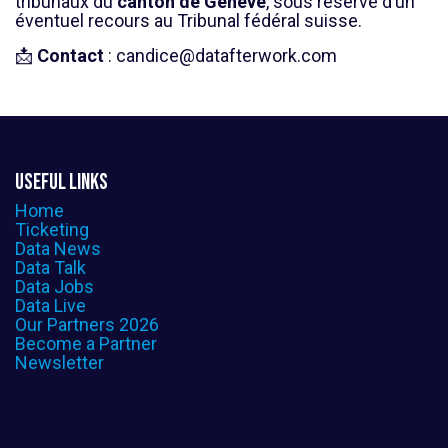
tribunaux du
canton de Genève
, sous réserve d’un
éventuel recours au Tribunal fédéral suisse.
📩
Contact
:
candice@datafterwork.com
useful links
Home
Ticketing
Data News
Data Talk
Data Jobs
Data Live
Our Partners 2026
Become a Partner
Newsletter